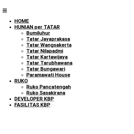
HOME
HUNIAN per TATAR
Bumiluhur
Tatar Jayaprakasa
Tatar Wangsakerta
Tatar Nilapadmi
Tatar Kartawijaya
Tatar Tarubhawana
Tatar Bungawari
Paramawati House
RUKO
Ruko Pancatengah
Ruko Sasakirana
DEVELOPER KBP
FASILITAS KBP